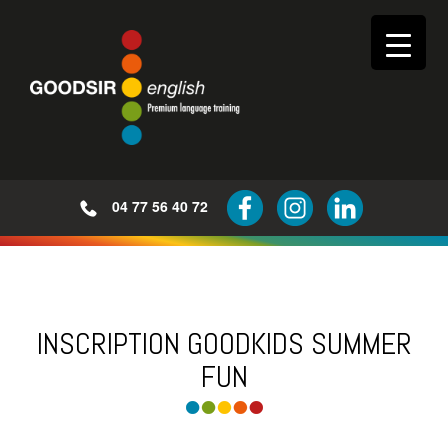
04 77 56 40 72
Inscription Wednesday club -
Goodkids Summer fun
INSCRIPTION GOODKIDS SUMMER
FUN